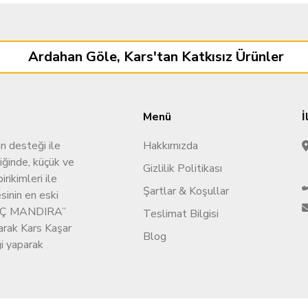
Ardahan Göle, Kars'tan Katkısız Ürünler
Menü
İ
n desteği ile
Hakkımızda
iğinde, küçük ve
Gizlilik Politikası
rikimleri ile
Şartlar & Koşullar
sinin en eski
’KOÇ MANDIRA’’
Teslimat Bilgisi
rarak Kars Kaşar
Blog
ği yaparak