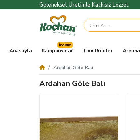
Geleneksel Üretimle Katkısız Lezzet
İndirim
Anasayfa
Kampanyalar
Tüm Ürünler
Ardahan
Ardahan Göle Balı
Ardahan Göle Balı