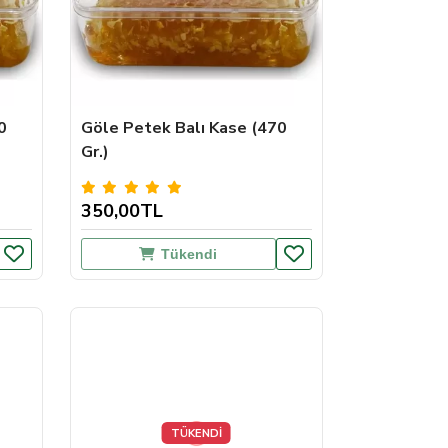
0
Göle Petek Balı Kase (470
Gr.)
350,00TL
Tükendi
TÜKENDİ