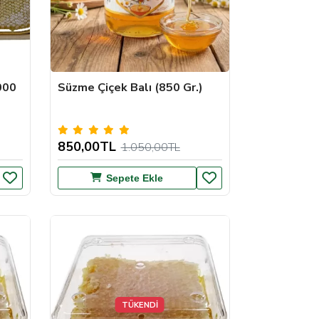
000
Süzme Çiçek Balı (850 Gr.)
850,00TL
1.050,00TL
Sepete Ekle
TÜKENDİ